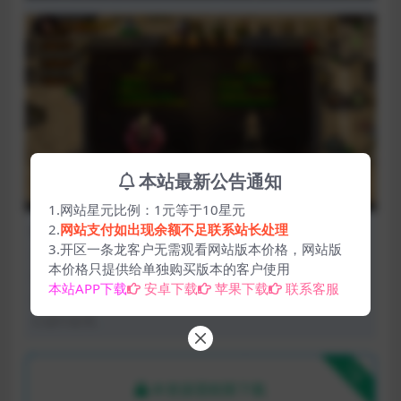
本站最新公告通知
1.网站星元比例：1元等于10星元
2.
网站支付如出现余额不足联系站长处理
声明：本站所有文章，如无特殊说明或标注，均为本站原
3.开区一条龙客户无需观看网站版本价格，网站版
创发布。任何个人或组织，在未征得本站同意时，禁止复
本价格只提供给单独购买版本的客户使用
制、盗用、采集、发布本站内容到任何网站、书籍等各类媒
本站APP下载
安卓下载
苹果下载
联系客服
体平台。如若本站内容侵犯了原著者的合法权益，可联系我
们进行处理。
下载
本资源需权限下载