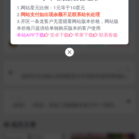
包含资源:
(1个)
1.网站星元比例：1元等于10星元
2.
网站支付如出现余额不足联系站长处理
下载遇到问题？可联系客服或反馈
3.开区一条龙客户无需观看网站版本价格，网站版
本价格只提供给单独购买版本的客户使用
本站APP下载
安卓下载
苹果下载
联系客服
星战总扛把子
分享
收藏
点赞(
0
)
上一篇
战神非合击默认按钮配置文件保留充值和商城比较
不错-布局
下一篇
（原创）（首发）龙途三端破解全套文件-三端互通
全套文件-包含苹果这次-纯原创收集整理破解文件
相关文章