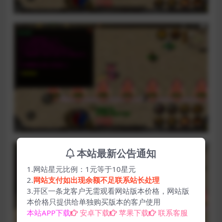
本站最新公告通知
1.网站星元比例：1元等于10星元
2.
网站支付如出现余额不足联系站长处理
3.开区一条龙客户无需观看网站版本价格，网站版
本价格只提供给单独购买版本的客户使用
本站APP下载
安卓下载
苹果下载
联系客服