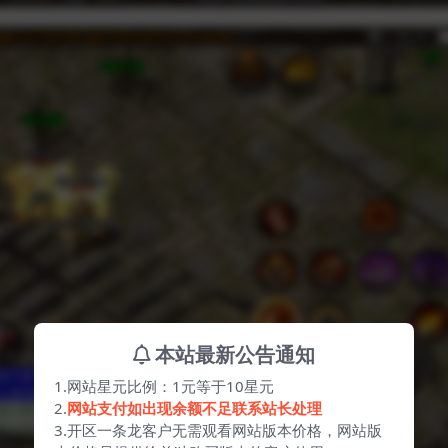
本站最新公告通知
1.网站星元比例：1元等于10星元
2.
网站支付如出现余额不足联系站长处理
3.开区一条龙客户无需观看网站版本价格，网站版